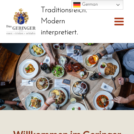
Skip
German
Traditionsreich.
to
Modern
content
Main
interpretiert.
Menu