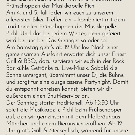
Frühschoppen der Musikkapelle Pichl
Am 4. und 5. Juli laden wir euch zu unserem
allerersten Biker Treffen ein – kombiniert mit dem
traditionellen Frühschoppen der Musikkapelle
Pichl. Und das bei jedem Wetter, denn gefeiert
wird bei uns bei Das Geringer so oder so!
Am
Samstag
geht's ab
12 Uhr
los: Nach einer
gemeinsamen
Ausfahrt
erwartet dich unser
Finest
Grill & BBQ
, dazu servieren wir euch in der
Rock
Bar
kühle Getränke zu
Live-Musik
. Sobald die
Sonne untergeht, übernimmt unser
DJ
die Bühne
und sorgt für eine ausgelassene
Partynight
. Damit
du entspannt anreisen kannst, bieten wir dir
außerdem einen
Shuttleservice
an.
Der
Sonntag
startet traditionell: Ab
10:30
Uhr
spielt die
Musikkapelle Pichl
beim
Frühschoppen
auf, den wir gemeinsam mit dem
Hofbräuhaus
München und einem Bieranstich
eröffnen.
Ab 12
Uhr gibt's Grill & Steckerlfisch
, während für unsere