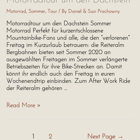
Motorradtour um den Dachstein
Motorrad
,
Sommer
,
Tour
/ By
Daniel & Susi Prachowny
Motorradtour um den Dachstein Sommer
Motorrad Perfekt für kurzentschlossene
Mountainbike-Fans und alle, die den “verlorenen”
Freitag im Kurzurlaub betrauern: die Reiteralm
Bergbahnen bieten seit Sommer 2020 an
ausgewählten Freitagen im Sommer verlängerte
Betriebszeiten für ihre Bike-Strecken an. Damit
könnt ihr endlich auch den Freitag in euren
Wochenendtrip einbinden. Zum After Work Ride
der Reiteralm gehören …
Motorradtour
Read More »
um
den
Dachstein
Beitragsnavigation
1
2
Next Page
→