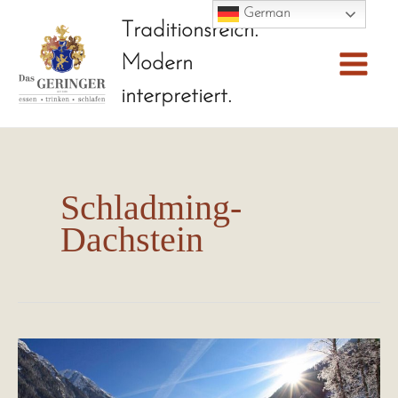
Skip
German
Traditionsreich.
to
Modern
content
Main
interpretiert.
Menu
Schladming-
Dachstein