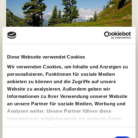
Diese Webseite verwendet Cookies
Wir verwenden Cookies, um Inhalte und Anzeigen zu
Wandern am Rossbrand
personalisieren, Funktionen für soziale Medien
anbieten zu können und die Zugriffe auf unsere
Sommer
,
Wandern
/ By
Kreativwerk
Website zu analysieren. Außerdem geben wir
Informationen zu Ihrer Verwendung unserer Website
Wandern am Rossbrand Sommer Wandern Hier
geht’s zur Wegbeschreibung Der Rossbrand ist
an unsere Partner für soziale Medien, Werbung und
ein beliebter Aussichtsberg in den Radstädter
Analysen weiter. Unsere Partner führen diese
Tauern, der ein beeindruckendes 360-Grad-
Informationen möglicherweise mit weiteren Daten
Panorama auf über 150 markante Alpengipfel
zusammen, die Sie ihnen bereitgestellt haben oder
bietet, darunter das Dachsteinmassiv, die
die sie im Rahmen Ihrer Nutzung der Dienste
Einwilligungsauswahl